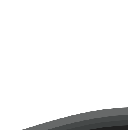
ю провел наш педагог по специальности «право и организация
ской угрозы, способы ее распознавания и действия, которые
т соблюдать как в повседневной жизни, так и на учебе🔒
ума написали сочинения на тему «Я против террора» 🤩🤩🤩