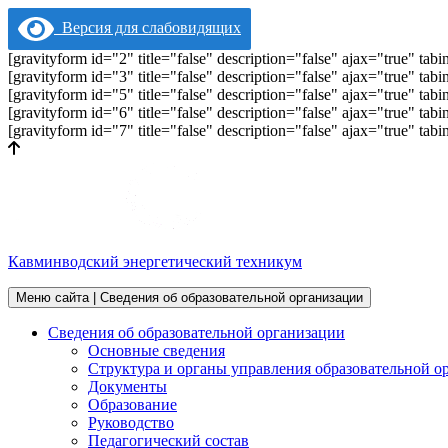
Версия для слабовидящих
[gravityform id="2" title="false" description="false" ajax="true" t
[gravityform id="3" title="false" description="false" ajax="true" t
[gravityform id="5" title="false" description="false" ajax="true" t
[gravityform id="6" title="false" description="false" ajax="true" t
[gravityform id="7" title="false" description="false" ajax="true" t
Кавминводский энергетический техникум
Меню сайта | Сведения об образовательной организации
Сведения об образовательной организации
Основные сведения
Структура и органы управления образовательной о
Документы
Образование
Руководство
Педагогический состав