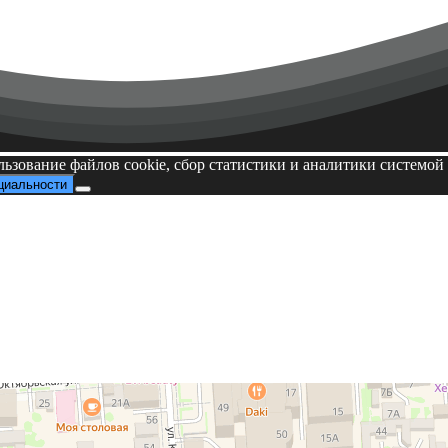
льзование файлов cookie, сбор статистики и аналитики системо
циальности