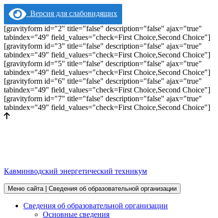
Версия для слабовидящих
[gravityform id="2" title="false" description="false" ajax="true"
tabindex="49" field_values="check=First Choice,Second Choice"]
[gravityform id="3" title="false" description="false" ajax="true"
tabindex="49" field_values="check=First Choice,Second Choice"]
[gravityform id="5" title="false" description="false" ajax="true"
tabindex="49" field_values="check=First Choice,Second Choice"]
[gravityform id="6" title="false" description="false" ajax="true"
tabindex="49" field_values="check=First Choice,Second Choice"]
[gravityform id="7" title="false" description="false" ajax="true"
tabindex="49" field_values="check=First Choice,Second Choice"]
Кавминводский энергетический техникум
Меню сайта | Сведения об образовательной организации
Сведения об образовательной организации
Основные сведения