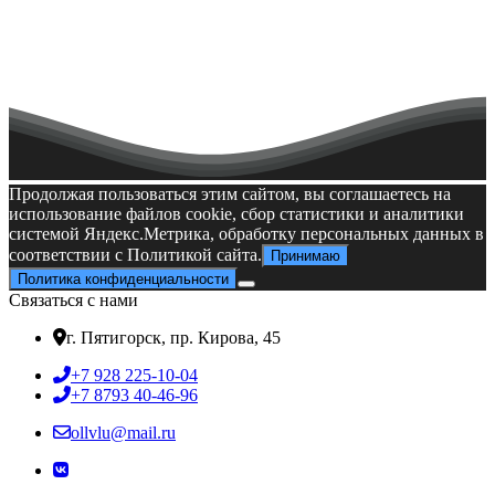
Финансово-хозяйственная деятельность 2023
Объём за 2023 год
План финансово-хозяйственной деятельности
образовательной организации 2022 года
Объём за 2022 год
План финансово-хозяйственной деятельности
Продолжая пользоваться этим сайтом, вы соглашаетесь на
образовательной организации 2021 года
использование файлов cookie, сбор статистики и аналитики
системой Яндекс.Метрика, обработку персональных данных в
Финансово-хозяйственная деятельность 2021
соответствии с Политикой сайта.
Принимаю
Политика конфиденциальности
Объём за 2021 год
Связаться с нами
г. Пятигорск, пр. Кирова, 45
+7 928 225-10-04
+7 8793 40-46-96
ollvlu@mail.ru