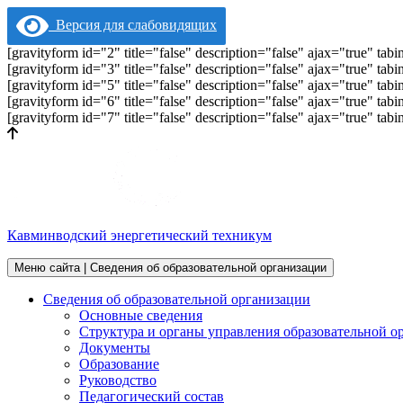
Версия для слабовидящих
[gravityform id="2" title="false" description="false" ajax="true" t
[gravityform id="3" title="false" description="false" ajax="true" t
[gravityform id="5" title="false" description="false" ajax="true" t
[gravityform id="6" title="false" description="false" ajax="true" t
[gravityform id="7" title="false" description="false" ajax="true" t
Кавминводский энергетический техникум
Меню сайта | Сведения об образовательной организации
Сведения об образовательной организации
Основные сведения
Структура и органы управления образовательной о
Документы
Образование
Руководство
Педагогический состав