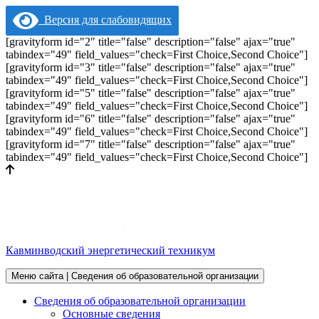
Версия для слабовидящих
[gravityform id="2" title="false" description="false" ajax="true"
tabindex="49" field_values="check=First Choice,Second Choice"]
[gravityform id="3" title="false" description="false" ajax="true"
tabindex="49" field_values="check=First Choice,Second Choice"]
[gravityform id="5" title="false" description="false" ajax="true"
tabindex="49" field_values="check=First Choice,Second Choice"]
[gravityform id="6" title="false" description="false" ajax="true"
tabindex="49" field_values="check=First Choice,Second Choice"]
[gravityform id="7" title="false" description="false" ajax="true"
tabindex="49" field_values="check=First Choice,Second Choice"]
Кавминводский энергетический техникум
Меню сайта | Сведения об образовательной организации
Сведения об образовательной организации
Основные сведения