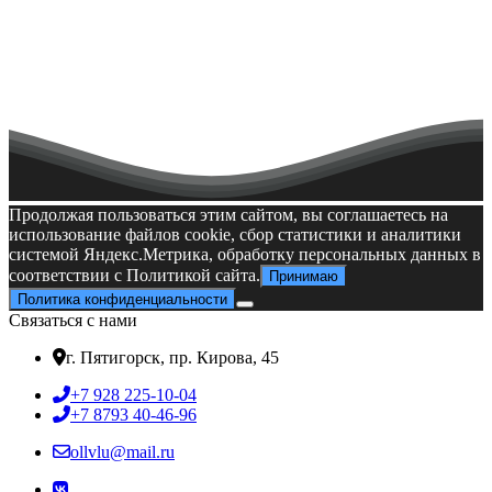
человека, когда закладываются основы будущего, сбываются
надежды, впереди еще вся жизнь, полная замечательных идей
и грандиозных свершений.🎆🎆🎆
Пусть этот день навсегда останется вашим праздником,
независимо от возраста! 💖💖💖
С праздником!
Встреча с делегатом II Съезда Движения Первых
День
студента
Продолжая пользоваться этим сайтом, вы соглашаетесь на
использование файлов cookie, сбор статистики и аналитики
системой Яндекс.Метрика, обработку персональных данных в
соответствии с Политикой сайта.
Принимаю
Политика конфиденциальности
Связаться с нами
г. Пятигорск, пр. Кирова, 45
+7 928 225-10-04
+7 8793 40-46-96
ollvlu@mail.ru