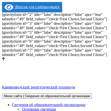
Версия для слабовидящих
[gravityform id="2" title="false" description="false" ajax="true"
tabindex="49" field_values="check=First Choice,Second Choice"]
[gravityform id="3" title="false" description="false" ajax="true"
tabindex="49" field_values="check=First Choice,Second Choice"]
[gravityform id="5" title="false" description="false" ajax="true"
tabindex="49" field_values="check=First Choice,Second Choice"]
[gravityform id="6" title="false" description="false" ajax="true"
tabindex="49" field_values="check=First Choice,Second Choice"]
[gravityform id="7" title="false" description="false" ajax="true"
tabindex="49" field_values="check=First Choice,Second Choice"]
Кавминводский энергетический техникум
Меню сайта | Сведения об образовательной организации
Сведения об образовательной организации
Основные сведения