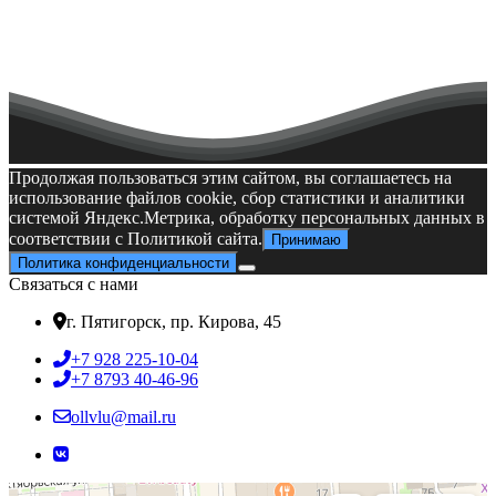
техникума является овладение знаниями в соответствии с
получаемой специальностью, а также организация
профессиональной практики, предусматривающей
логическую взаимосвязь и сочетание теоретического и
практического обучения на всех ее этапах.
Куда поступать после 9 класса?
День открытых дверей
«РЭУ им. Г.В. Плеханова»
Продолжая пользоваться этим сайтом, вы соглашаетесь на
использование файлов cookie, сбор статистики и аналитики
системой Яндекс.Метрика, обработку персональных данных в
соответствии с Политикой сайта.
Принимаю
Политика конфиденциальности
Связаться с нами
г. Пятигорск, пр. Кирова, 45
+7 928 225-10-04
+7 8793 40-46-96
ollvlu@mail.ru