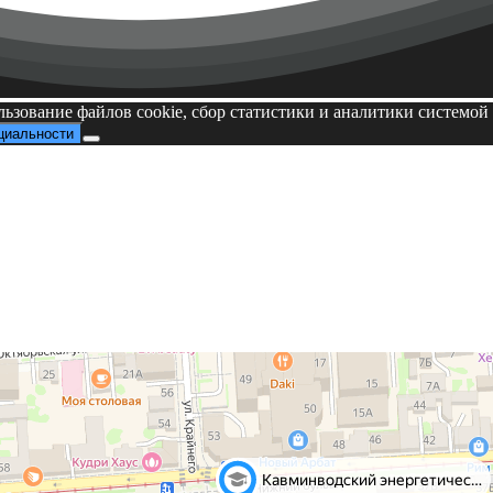
льзование файлов cookie, сбор статистики и аналитики системо
циальности