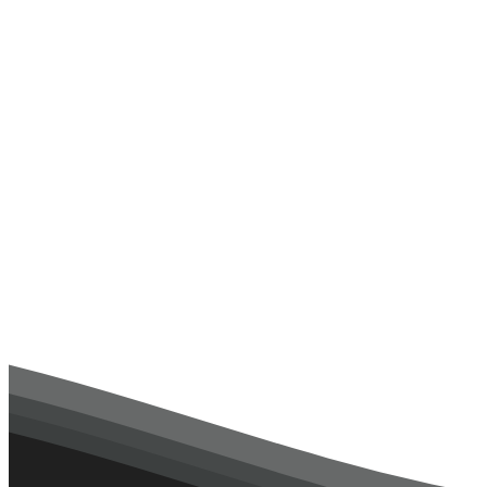
Главная
Новости
Ежегодный семинар
25.12.2021
По традиции в день энергетика в техникуме прошел ежегодный
специальности: 13.02.06 Релейная защита и автоматизация эле
День энергетика
День студента