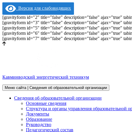
Версия для слабовидящих
[gravityform id="2" title="false" description="false" ajax="true" t
[gravityform id="3" title="false" description="false" ajax="true" t
[gravityform id="5" title="false" description="false" ajax="true" t
[gravityform id="6" title="false" description="false" ajax="true" t
[gravityform id="7" title="false" description="false" ajax="true" t
Кавминводский энергетический техникум
Меню сайта | Сведения об образовательной организации
Сведения об образовательной организации
Основные сведения
Структура и органы управления образовательной о
Документы
Образование
Руководство
Педагогический состав