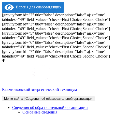
Версия для слабовидящих
[gravityform id="2" title="false" description="false" ajax="true"
tabindex="49" field_values="check=First Choice,Second Choice"]
[gravityform id="3" title="false" description="false" ajax="true"
tabindex="49" field_values="check=First Choice,Second Choice"]
[gravityform id="5" title="false" description="false" ajax="true"
tabindex="49" field_values="check=First Choice,Second Choice"]
[gravityform id="6" title="false" description="false" ajax="true"
tabindex="49" field_values="check=First Choice,Second Choice"]
[gravityform id="7" title="false" description="false" ajax="true"
tabindex="49" field_values="check=First Choice,Second Choice"]
Кавминводский энергетический техникум
Меню сайта | Сведения об образовательной организации
Сведения об образовательной организации
Основные сведения