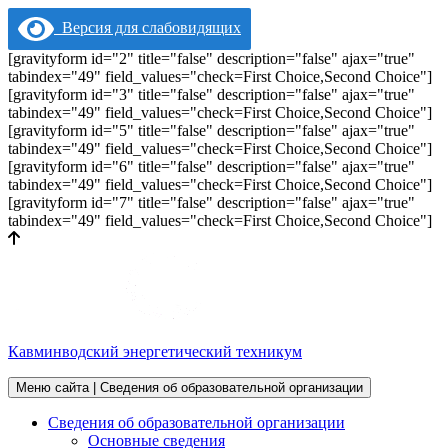
Версия для слабовидящих
[gravityform id="2" title="false" description="false" ajax="true"
tabindex="49" field_values="check=First Choice,Second Choice"]
[gravityform id="3" title="false" description="false" ajax="true"
tabindex="49" field_values="check=First Choice,Second Choice"]
[gravityform id="5" title="false" description="false" ajax="true"
tabindex="49" field_values="check=First Choice,Second Choice"]
[gravityform id="6" title="false" description="false" ajax="true"
tabindex="49" field_values="check=First Choice,Second Choice"]
[gravityform id="7" title="false" description="false" ajax="true"
tabindex="49" field_values="check=First Choice,Second Choice"]
Кавминводский энергетический техникум
Меню сайта | Сведения об образовательной организации
Сведения об образовательной организации
Основные сведения