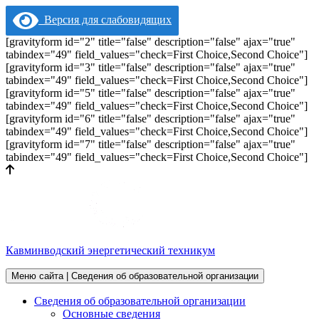
Версия для слабовидящих
[gravityform id="2" title="false" description="false" ajax="true"
tabindex="49" field_values="check=First Choice,Second Choice"]
[gravityform id="3" title="false" description="false" ajax="true"
tabindex="49" field_values="check=First Choice,Second Choice"]
[gravityform id="5" title="false" description="false" ajax="true"
tabindex="49" field_values="check=First Choice,Second Choice"]
[gravityform id="6" title="false" description="false" ajax="true"
tabindex="49" field_values="check=First Choice,Second Choice"]
[gravityform id="7" title="false" description="false" ajax="true"
tabindex="49" field_values="check=First Choice,Second Choice"]
Кавминводский энергетический техникум
Меню сайта | Сведения об образовательной организации
Сведения об образовательной организации
Основные сведения