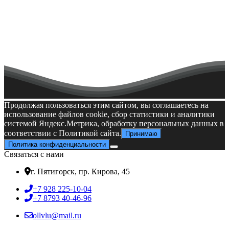
Ребята показали свою физическую подготовку и смекалку в
различных конкурсах и соревнованиях. 🤼‍♂️🚴‍♀️🏊🏇 Зрители
были в восторге от зрелищных выступлений и болели за
своих фаворитов! 🧔👔👑
Мы желаем всем участникам успехов и новых побед, а
“Алекс-фитнесу” выражаем огромную благодарность за
поддержку и помощь в организации такого замечательного
события! 🤝😊🎉
Мероприятия по профориентации
День открытых дверей
Продолжая пользоваться этим сайтом, вы соглашаетесь на
использование файлов cookie, сбор статистики и аналитики
системой Яндекс.Метрика, обработку персональных данных в
соответствии с Политикой сайта.
Принимаю
Политика конфиденциальности
Связаться с нами
г. Пятигорск, пр. Кирова, 45
+7 928 225-10-04
+7 8793 40-46-96
ollvlu@mail.ru