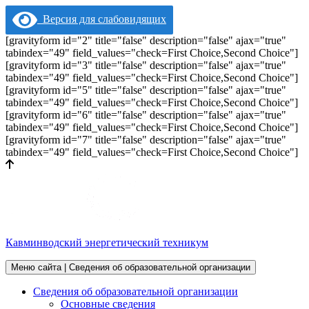
Версия для слабовидящих
[gravityform id="2" title="false" description="false" ajax="true"
tabindex="49" field_values="check=First Choice,Second Choice"]
[gravityform id="3" title="false" description="false" ajax="true"
tabindex="49" field_values="check=First Choice,Second Choice"]
[gravityform id="5" title="false" description="false" ajax="true"
tabindex="49" field_values="check=First Choice,Second Choice"]
[gravityform id="6" title="false" description="false" ajax="true"
tabindex="49" field_values="check=First Choice,Second Choice"]
[gravityform id="7" title="false" description="false" ajax="true"
tabindex="49" field_values="check=First Choice,Second Choice"]
Кавминводский энергетический техникум
Меню сайта | Сведения об образовательной организации
Сведения об образовательной организации
Основные сведения