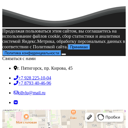
Все эти мероприятия в комплексе формируют молодёжный
коллектив и выявляют лидеров системы студенческого
самоуправления.
Открытие Мемориального комплекса «Аллея Победителей»
Конференция по практике студентов
Продолжая пользоваться этим сайтом, вы соглашаетесь на
использование файлов cookie, сбор статистики и аналитики
системой Яндекс.Метрика, обработку персональных данных в
соответствии с Политикой сайта.
Принимаю
Политика конфиденциальности
Связаться с нами
г. Пятигорск, пр. Кирова, 45
+7 928 225-10-04
+7 8793 40-46-96
ollvlu@mail.ru