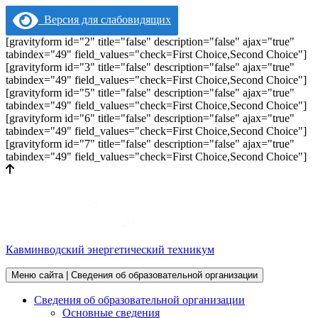
Версия для слабовидящих
[gravityform id="2" title="false" description="false" ajax="true"
tabindex="49" field_values="check=First Choice,Second Choice"]
[gravityform id="3" title="false" description="false" ajax="true"
tabindex="49" field_values="check=First Choice,Second Choice"]
[gravityform id="5" title="false" description="false" ajax="true"
tabindex="49" field_values="check=First Choice,Second Choice"]
[gravityform id="6" title="false" description="false" ajax="true"
tabindex="49" field_values="check=First Choice,Second Choice"]
[gravityform id="7" title="false" description="false" ajax="true"
tabindex="49" field_values="check=First Choice,Second Choice"]
Кавминводский энергетический техникум
Меню сайта | Сведения об образовательной организации
Сведения об образовательной организации
Основные сведения