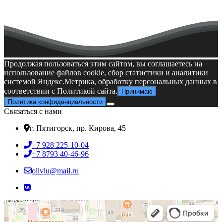
Ивана Ивановича😎Она стала победительницей премии
«Студент года города Пятигорск»🔥🔥🔥🔥в номинации
«Председатель совета обучающихся года»🤩🤩🤩 Поздравляем
Элеонору и желаем ей дальнейших успехов
Письмо солдату
Первенство России
Продолжая пользоваться этим сайтом, вы соглашаетесь на
использование файлов cookie, сбор статистики и аналитики
системой Яндекс.Метрика, обработку персональных данных в
соответствии с Политикой сайта.
Принимаю
Политика конфиденциальности
Связаться с нами
г. Пятигорск, пр. Кирова, 45
+7 928 225-10-04
+7 8793 40-46-96
ollvlu@mail.ru