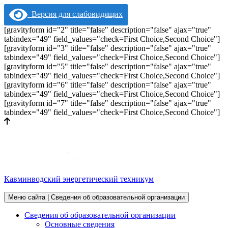
Версия для слабовидящих
[gravityform id="2" title="false" description="false" ajax="true"
tabindex="49" field_values="check=First Choice,Second Choice"]
[gravityform id="3" title="false" description="false" ajax="true"
tabindex="49" field_values="check=First Choice,Second Choice"]
[gravityform id="5" title="false" description="false" ajax="true"
tabindex="49" field_values="check=First Choice,Second Choice"]
[gravityform id="6" title="false" description="false" ajax="true"
tabindex="49" field_values="check=First Choice,Second Choice"]
[gravityform id="7" title="false" description="false" ajax="true"
tabindex="49" field_values="check=First Choice,Second Choice"]
Кавминводский энергетический техникум
Меню сайта | Сведения об образовательной организации
Сведения об образовательной организации
Основные сведения