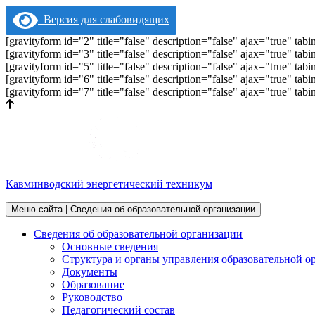
Версия для слабовидящих
[gravityform id="2" title="false" description="false" ajax="true" t
[gravityform id="3" title="false" description="false" ajax="true" t
[gravityform id="5" title="false" description="false" ajax="true" t
[gravityform id="6" title="false" description="false" ajax="true" t
[gravityform id="7" title="false" description="false" ajax="true" t
Кавминводский энергетический техникум
Меню сайта | Сведения об образовательной организации
Сведения об образовательной организации
Основные сведения
Структура и органы управления образовательной о
Документы
Образование
Руководство
Педагогический состав