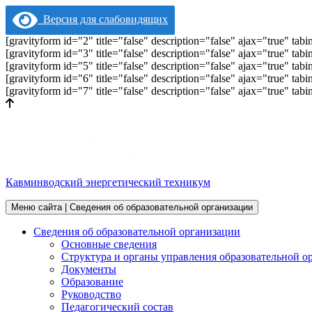
Версия для слабовидящих
[gravityform id="2" title="false" description="false" ajax="true" t
[gravityform id="3" title="false" description="false" ajax="true" t
[gravityform id="5" title="false" description="false" ajax="true" t
[gravityform id="6" title="false" description="false" ajax="true" t
[gravityform id="7" title="false" description="false" ajax="true" t
Кавминводский энергетический техникум
Меню сайта | Сведения об образовательной организации
Сведения об образовательной организации
Основные сведения
Структура и органы управления образовательной о
Документы
Образование
Руководство
Педагогический состав