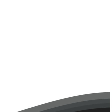
 документальный фильм призван привлечь внимание к проблеме
ристических актов.🕯️
бного влияния. После просмотра студенты выразили свое