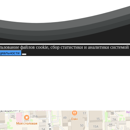
льзование файлов cookie, сбор статистики и аналитики системо
циальности