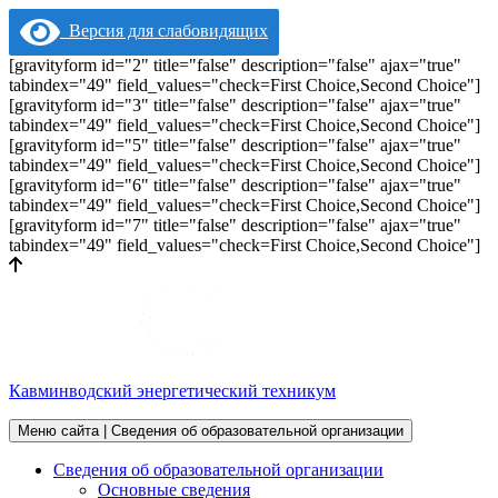
Версия для слабовидящих
[gravityform id="2" title="false" description="false" ajax="true"
tabindex="49" field_values="check=First Choice,Second Choice"]
[gravityform id="3" title="false" description="false" ajax="true"
tabindex="49" field_values="check=First Choice,Second Choice"]
[gravityform id="5" title="false" description="false" ajax="true"
tabindex="49" field_values="check=First Choice,Second Choice"]
[gravityform id="6" title="false" description="false" ajax="true"
tabindex="49" field_values="check=First Choice,Second Choice"]
[gravityform id="7" title="false" description="false" ajax="true"
tabindex="49" field_values="check=First Choice,Second Choice"]
Кавминводский энергетический техникум
Меню сайта | Сведения об образовательной организации
Сведения об образовательной организации
Основные сведения