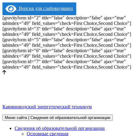
Версия для слабовидящих
[gravityform id="2" title="false" description="false" ajax="true"
tabindex="49" field_values="check=First Choice,Second Choice"]
[gravityform id="3" title="false" description="false" ajax="true"
tabindex="49" field_values="check=First Choice,Second Choice"]
[gravityform id="5" title="false" description="false" ajax="true"
tabindex="49" field_values="check=First Choice,Second Choice"]
[gravityform id="6" title="false" description="false" ajax="true"
tabindex="49" field_values="check=First Choice,Second Choice"]
[gravityform id="7" title="false" description="false" ajax="true"
tabindex="49" field_values="check=First Choice,Second Choice"]
Кавминводский энергетический техникум
Меню сайта | Сведения об образовательной организации
Сведения об образовательной организации
Основные сведения