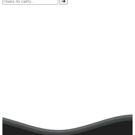
Главная
Новости
Zарядка на Ставрополье
08.04.2022
Студенты Кавминводского энергетического техникума
приняли участие в акции «Zарядка на Ставрополье». Зарядку
провел заслуженный тренер России Карапетов Григорий
Иванович.
Социальные нормы и социальный контроль
День открытых